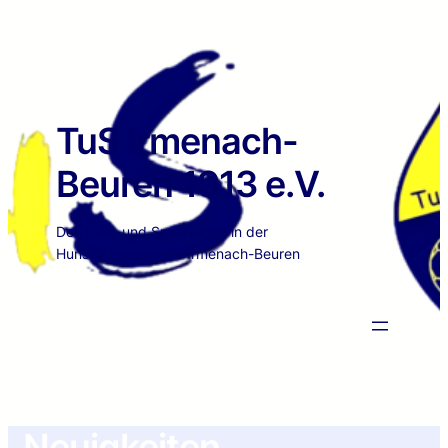
TuS Irmenach-
Beuren 1913 e.V.
Der Turn- und Sportverein in der
Hunsrückgemeinde Irmenach-Beuren
Neuigkeiten