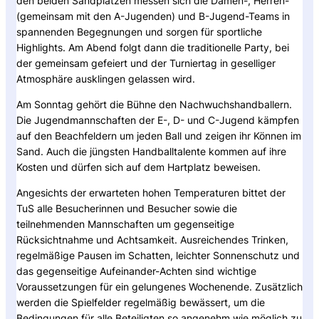
den beiden Sandplätzen messen sich die Damen-, Herren-
(gemeinsam mit den A-Jugenden) und B-Jugend-Teams in
spannenden Begegnungen und sorgen für sportliche
Highlights. Am Abend folgt dann die traditionelle Party, bei
der gemeinsam gefeiert und der Turniertag in geselliger
Atmosphäre ausklingen gelassen wird.
Am Sonntag gehört die Bühne den Nachwuchshandballern.
Die Jugendmannschaften der E-, D- und C-Jugend kämpfen
auf den Beachfeldern um jeden Ball und zeigen ihr Können im
Sand. Auch die jüngsten Handballtalente kommen auf ihre
Kosten und dürfen sich auf dem Hartplatz beweisen.
Angesichts der erwarteten hohen Temperaturen bittet der
TuS alle Besucherinnen und Besucher sowie die
teilnehmenden Mannschaften um gegenseitige
Rücksichtnahme und Achtsamkeit. Ausreichendes Trinken,
regelmäßige Pausen im Schatten, leichter Sonnenschutz und
das gegenseitige Aufeinander-Achten sind wichtige
Voraussetzungen für ein gelungenes Wochenende. Zusätzlich
werden die Spielfelder regelmäßig bewässert, um die
Bedingungen für alle Beteiligten so angenehm wie möglich zu