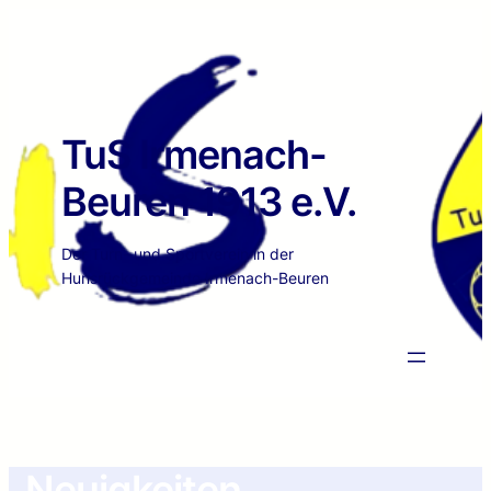
TuS Irmenach-
Beuren 1913 e.V.
Der Turn- und Sportverein in der
Hunsrückgemeinde Irmenach-Beuren
Neuigkeiten