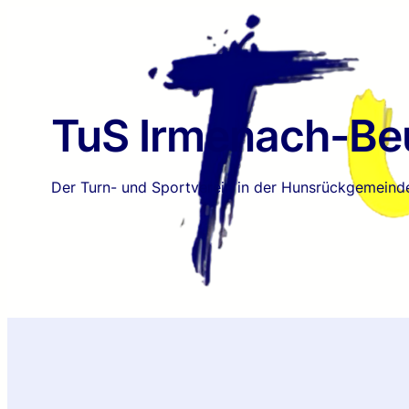
Zum
Inhalt
springen
TuS Irmenach-Beu
Der Turn- und Sportverein in der Hunsrückgemeind