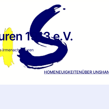
ren 1913 e.V.
e Irmenach-Beuren
HOME
NEUIGKEITEN
ÜBER UNS
HAN