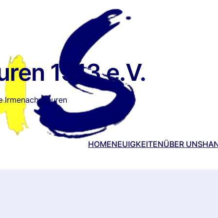
ren 1913 e.V.
e Irmenach-Beuren
HOME
NEUIGKEITEN
ÜBER UNS
HAN