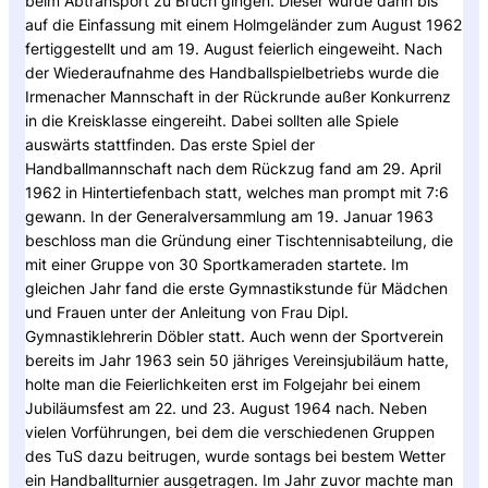
beim Abtransport zu Bruch gingen. Dieser wurde dann bis
auf die Einfassung mit einem Holmgeländer zum August 1962
fertiggestellt und am 19. August feierlich eingeweiht. Nach
der Wiederaufnahme des Handballspielbetriebs wurde die
Irmenacher Mannschaft in der Rückrunde außer Konkurrenz
in die Kreisklasse eingereiht. Dabei sollten alle Spiele
auswärts stattfinden. Das erste Spiel der
Handballmannschaft nach dem Rückzug fand am 29. April
1962 in Hintertiefenbach statt, welches man prompt mit 7:6
gewann. In der Generalversammlung am 19. Januar 1963
beschloss man die Gründung einer Tischtennisabteilung, die
mit einer Gruppe von 30 Sportkameraden startete. Im
gleichen Jahr fand die erste Gymnastikstunde für Mädchen
und Frauen unter der Anleitung von Frau Dipl.
Gymnastiklehrerin Döbler statt. Auch wenn der Sportverein
bereits im Jahr 1963 sein 50 jähriges Vereinsjubiläum hatte,
holte man die Feierlichkeiten erst im Folgejahr bei einem
Jubiläumsfest am 22. und 23. August 1964 nach. Neben
vielen Vorführungen, bei dem die verschiedenen Gruppen
des TuS dazu beitrugen, wurde sontags bei bestem Wetter
ein Handballturnier ausgetragen. Im Jahr zuvor machte man